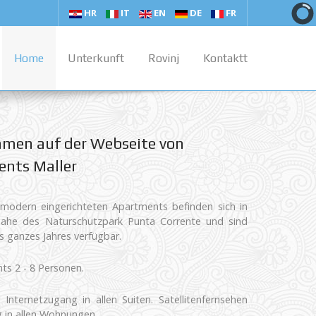
HR
IT
EN
DE
FR
Home
Unterkunft
Rovinj
Kontaktt
men auf der Webseite von
nts Maller
modern eingerichteten Apartments befinden sich in
 nahe des Naturschutzpark Punta Corrente und sind
 ganzes Jahres verfügbar.
s 2 - 8 Personen.
 Internetzugang in allen Suiten. Satellitenfernsehen
 in allen Wohnungen.