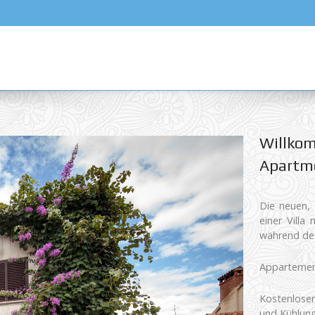
Willkom
Apartme
Die neuen, 
einer Villa
während des
Appartement
Kostenloser
und Kühlung