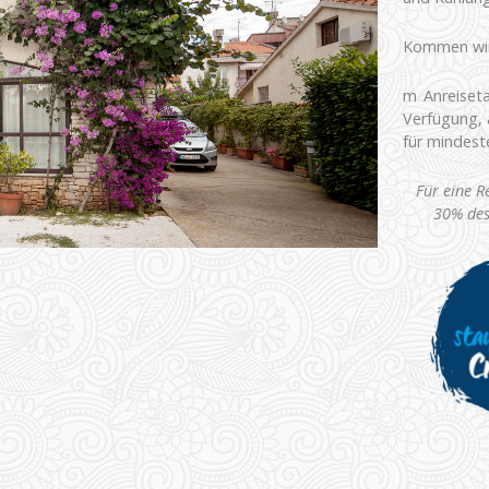
Kommen wir 
m Anreiseta
Verfügung, 
für mindest
Für eine R
30% des