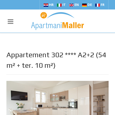
HR
IT
EN
DE
FR
Appartement 302 **** A2+2 (54
m² + ter. 10 m²)