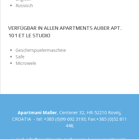
Russisch
VERFÜGBAR IN ALLEN APARTMENTS AUßER APT.
101 ET LE STUDIO
Geschirrspuelermaschine
Safe
Microwele
Apartmani Maller
, Centener 32, HR-52210 Rovinj,
CROATIA - tel: +385 (0)99 692 3193; Fax:+385 (0)52 811
448;