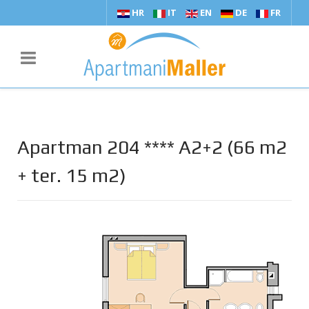
HR
IT
EN
DE
FR
Apartman 204 **** A2+2 (66 m2
+ ter. 15 m2)