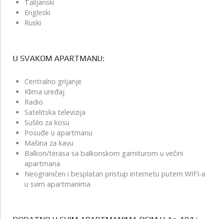
Talijanski
Engleski
Ruski
U SVAKOM APARTMANU:
Centralno grijanje
Klima uređaj
Radio
Satelitska televizija
Sušilo za kosu
Posuđe u apartmanu
Mašina za kavu
Balkon/terasa sa balkonskom garniturom u večini
apartmana
Neograničen i besplatan pristup internetu putem WIFI-a
u svim apartmanima