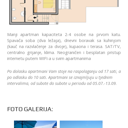
Manji apartman kapaciteta 2-4 osobe na prvom katu.
Spavača soba (dva ležaja), dnevni boravak sa kuhinjom
(kauč na razvlačenje za dvoje), kupaona i terasa. SAT/TV,
centralno grijanje, klima. Neograničen i besplatan pristup
internetu putem WIFI-a u svim apartmanima
Po dolasku apartmani Vam stoje na raspolaganju od 17 sati, a
po odlasku do 10 sati. Apartmani se iznajmljuju u tjednim
intervalima, od subote do subote u periodu od 05.07.-13.09.
FOTO GALERIJA: