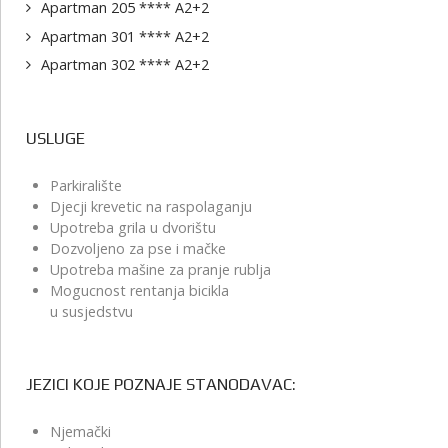
Apartman 205 **** A2+2
Apartman 301 **** A2+2
Apartman 302 **** A2+2
USLUGE
Parkiralište
Djecji krevetic na raspolaganju
Upotreba grila u dvorištu
Dozvoljeno za pse i mačke
Upotreba mašine za pranje rublja
Mogucnost rentanja bicikla
u susjedstvu
JEZICI KOJE POZNAJE STANODAVAC:
Njemački