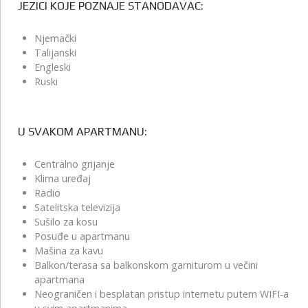
JEZICI KOJE POZNAJE STANODAVAC:
Njemački
Talijanski
Engleski
Ruski
U SVAKOM APARTMANU:
Centralno grijanje
Klima uređaj
Radio
Satelitska televizija
Sušilo za kosu
Posuđe u apartmanu
Mašina za kavu
Balkon/terasa sa balkonskom garniturom u večini
apartmana
Neograničen i besplatan pristup internetu putem WIFI-a