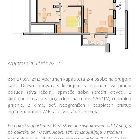
Apartman 205 **** A2+2
65m2+ter.12m2 Apartman kapaciteta 2-4 osobe na drugom
katu. Dnevni boravak s kuhinjom s mašinom za pranje
posuđa (dva ležaja), spavača soba (bračni krevet), 2
kupaone i terasa s pogledom na more. SAT/TV, centralno
grijanje, 2 klime, sef. Neograničen i besplatan pristup
internetu putem WIFI-a u svim apartmanima.
Po dolasku apartmani Vam stoje na raspolaganju od 17 sati, a
po odlasku do 10 sati. Apartmani se iznajmljuju u tjednim
intervalima, od subote do subote u periodu od 05.07.-13.09..