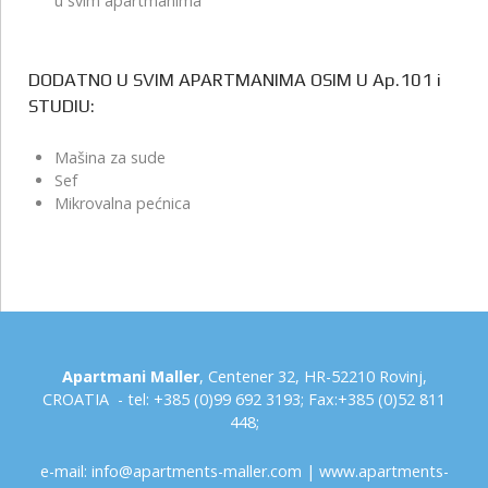
u svim apartmanima
DODATNO U SVIM APARTMANIMA OSIM U Ap.101 i
STUDIU:
Mašina za sude
Sef
Mikrovalna pećnica
Apartmani Maller
, Centener 32, HR-52210 Rovinj,
CROATIA - tel: +385 (0)99 692 3193; Fax:+385 (0)52 811
448;
e-mail:
info@apartments-maller.com
|
www.apartments-