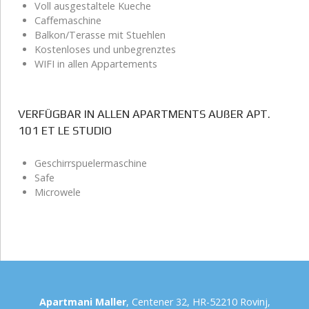
Voll ausgestaltele Kueche
Caffemaschine
Balkon/Terasse mit Stuehlen
Kostenloses und unbegrenztes
WIFI in allen Appartements
VERFÜGBAR IN ALLEN APARTMENTS AUßER APT.
101 ET LE STUDIO
Geschirrspuelermaschine
Safe
Microwele
Apartmani Maller
, Centener 32, HR-52210 Rovinj,