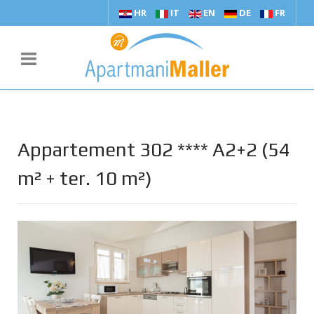
HR
IT
EN
DE
FR
Appartement 302 **** A2+2 (54
m² + ter. 10 m²)